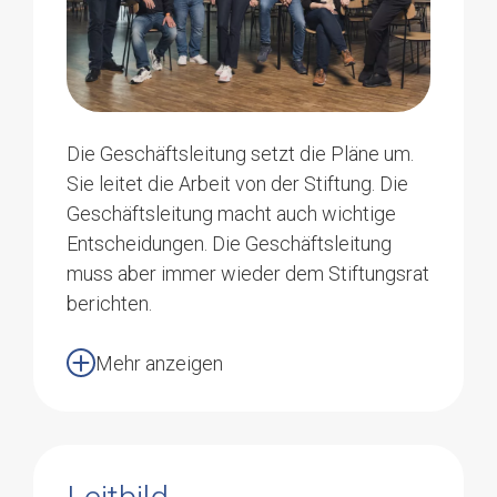
stiftungsratspraesident@azb.ch
Die Geschäftsleitung setzt die Pläne um.
Marianne Meier-Tüscher
Sie leitet die Arbeit von der Stiftung. Die
Vizepräsidentin
Geschäftsleitung macht auch wichtige
Primarlehrerin
Entscheidungen. Die Geschäftsleitung
4802 Strengelbach
muss aber immer wieder dem Stiftungsrat
Marianne Schneitter
berichten.
Stiftungsrätin
Heilpädagogin
Mehr anzeigen
4803 Vordemwald
Richard Zihlmann
Stiftungsrat
6260 Reiden