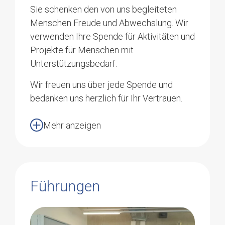
Sie schenken den von uns begleiteten
Menschen Freude und Abwechslung. Wir
Geschichte und Entwicklung
verwenden Ihre Spende für Aktivitäten und
der Stiftung azb
Projekte für Menschen mit
Unterstützungsbedarf.
Wir freuen uns über jede Spende und
bedanken uns herzlich für Ihr Vertrauen.
Elsbeth
Ruch
Mehr anzeigen
Bereichsleiterin
Nachfolgend finden Sie verschiedene
Zentrale Dienste
Möglichkeiten, wie Sie uns eine Spende
zukommen lassen können. Aufgrund der
062 746 96 04
günstigen Abwicklungskosten (keine
elsbeth.ruch@azb.ch
Abgaben an die Banken) bevorzugen wir
Führungen
Spenden via Überweisung.
Per Überweisung