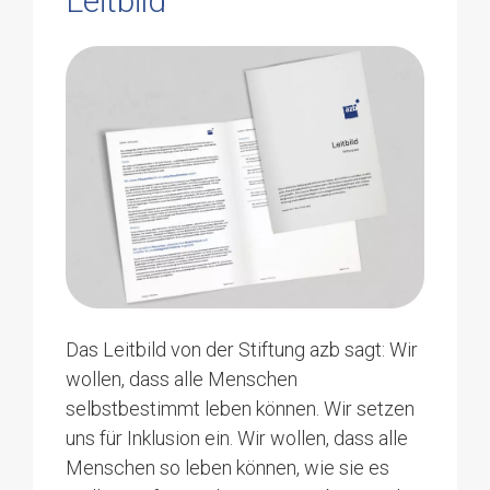
Leitbild
Urs Dätwyler
Stiftungsrat
Energieingenieur
Marco
4805 Brittnau
Sutter
Geschäftsführer
Nicole Schätti Vonäsch
Stiftungsrätin
Rechtsanwältin
062 746 96 10
4800 Zofingen
marco.sutter@azb.ch
André von Arb
Das Leitbild von der Stiftung azb sagt: Wir
Stiftungsrat
wollen, dass alle Menschen
Group CFO
selbstbestimmt leben können. Wir setzen
4800 Zofingen
uns für Inklusion ein. Wir wollen, dass alle
Menschen so leben können, wie sie es