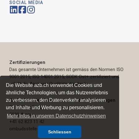
SOCIAL MEDIA
Zertifizierungen
Das gesamte Unternehmen ist gemäss den Normen ISO
9001:2015, ISO 14001:2015, SODK Ost+ zertifiziert und
erfüllt die Aargauer Qualitätsstandards.
Die Website azb.ch verwendet Cookies und
ähnliche Technologien, um das Nutzererlebnis
zu verbessern, den Datenverkehr analysieren
Ombudsstelle für Menschen mit Behinderungen
Schachenallee 29
und Inhalte und Werbung zu personalisieren.
5000 Aarau
Mehr Infos in unseren Datenschutzhinweisen
+41 62 823 11 42
ombudsstelle-behinderte-ag.ch
Schliessen