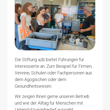
Aargauer Kantonalbank
Konto: 0387.8095.2003
IBAN: CH89 0076 1038 7809 5200 3
Einzahlungsschein
Roberto
Aus technischen Gründen ist es mit den
Die Stiftung azb bietet Führungen für
Fernandez
neuen Einzahlungsscheinen bei
Interessierte an. Zum Beispiel für Firmen,
Bereichsleiter
Überweisungen am Postschalter nicht
Vereine, Schulen oder Fachpersonen aus
Berufliche Integration
mehr möglich, individuelle Bemerkungen
dem Agogischen oder dem
hinzuzufügen.
Gesundheitswesen.
062 746 96 30
roberto.fernandez@azb.ch
Aus Ihrer Banking-App
Wir zeigen Ihnen gerne unseren Betrieb
und wie der Alltag für Menschen mit
Scannen Sie diesen QR-Code direkt in
Unterstützungsbedarf aussieht.