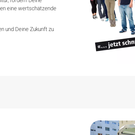
tur, fördern Deine
ffen eine wertschätzende
 KONFEKTION
ten und Deine Zukunft zu
CH - ELEKTRISCH
EITSPLÄTZE
ETEILIGEN (80 -
WIRTSCHAFT EFZ