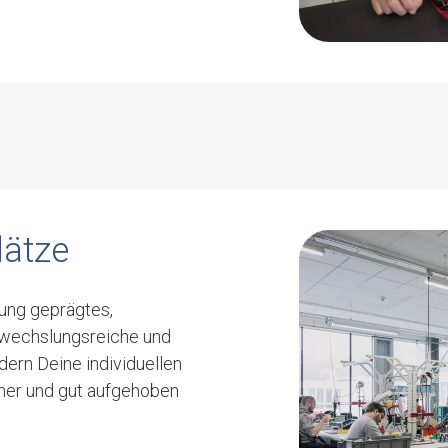
100 %
RWACHSENE 100
lätze
%
zung geprägtes,
bwechslungsreiche und
ern Deine individuellen
cher und gut aufgehoben