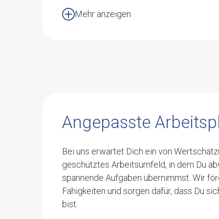
Lehrstellen
Mehr anzeigen
FACHPERSON MECHANIK (SPRINGER) 
Produktion
FACHPERSON BASISORIENTIERUNG E
%
Betreuung Berufliche Integration
Angepasste Arbeitsp
FACHPERSON BETEILIGUNG 80 - 100 
Betreuung Beteiligung
Bei uns erwartet Dich ein von Wertschät
geschütztes Arbeitsumfeld, in dem Du a
KOCH/KÖCHIN EFZ 50 - 80 %
Zentrale Dienste
spannende Aufgaben übernimmst. Wir förd
Fähigkeiten und sorgen dafür, dass Du si
bist.
SOZIALPÄDAGOGE/IN 50 - 60 %
Betreuung Wohnen