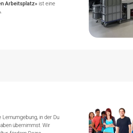
n Arbeitsplatz»
ist eine
.
REI
NG
00 %
FLEGE
e Lernumgebung, in der Du
D
aben übernimmst. Wir
CHE
ENLOHN