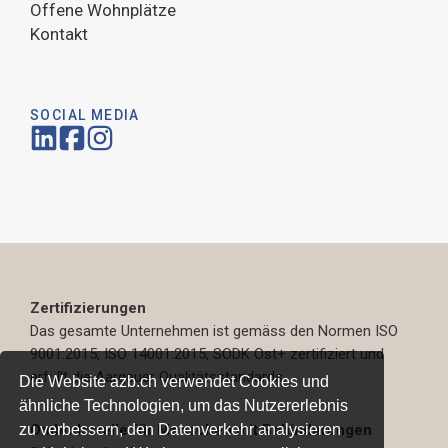
Offene Wohnplätze
Kontakt
SOCIAL MEDIA
Zertifizierungen
Das gesamte Unternehmen ist gemäss den Normen ISO
9001:2015, ISO 14001:2015, SODK Ost+ zertifiziert und
erfüllt die Aargauer Qualitätsstandards.
Die Website azb.ch verwendet Cookies und
ähnliche Technologien, um das Nutzererlebnis
zu verbessern, den Datenverkehr analysieren
Ombudsstelle für Menschen mit Behinderungen