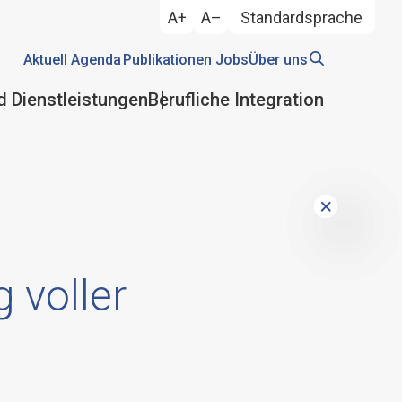
A+
A–
Standardsprache
Aktuell
Agenda
Publikationen
Jobs
Über uns
d Dienstleistungen
Berufliche Integration
 voller