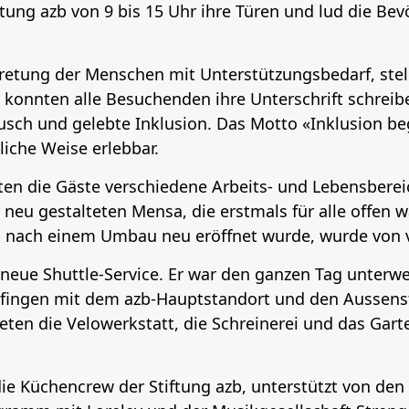
ftung azb von 9 bis 15 Uhr ihre Türen und lud die Be
rtretung der Menschen mit Unterstützungsbedarf, stel
 konnten alle Besuchenden ihre Unterschrift schreib
usch und gelebte Inklusion. Das Motto «Inklusion 
iche Weise erlebbar.
en die Gäste verschiedene Arbeits‑ und Lebensbere
 neu gestalteten Mensa, die erstmals für alle offen 
nach einem Umbau neu eröffnet wurde, wurde von v
r neue Shuttle‑Service. Er war den ganzen Tag unter
Zofingen mit dem azb‑Hauptstandort und den Aussens
neten die Velowerkstatt, die Schreinerei und das Gar
die Küchencrew der Stiftung azb, unterstützt von de