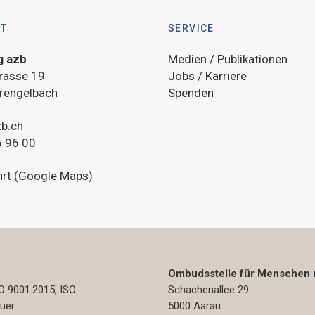
KT
SERVICE
g azb
Medien / Publikationen
rasse 19
Jobs / Karriere
rengelbach
Spenden
b.ch
 96 00
hrt (Google Maps)
Ombudsstelle für Menschen 
 9001:2015, ISO
Schachenallee 29
auer
5000 Aarau