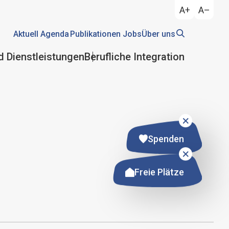
A+
A–
Aktuell
Agenda
Publikationen
Jobs
Über uns
d Dienstleistungen
Berufliche Integration
Spenden
Freie Plätze