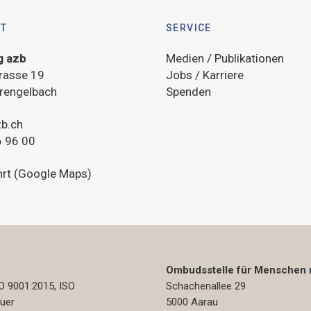
KT
SERVICE
g azb
Medien / Publikationen
rasse 19
Jobs / Karriere
rengelbach
Spenden
b.ch
 96 00
hrt (Google Maps)
Ombudsstelle für Menschen 
 9001:2015, ISO
Schachenallee 29
auer
5000 Aarau