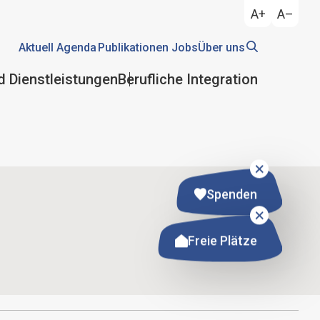
A+
A–
Aktuell
Agenda
Publikationen
Jobs
Über uns
d Dienstleistungen
Berufliche Integration
Spenden
Freie Plätze