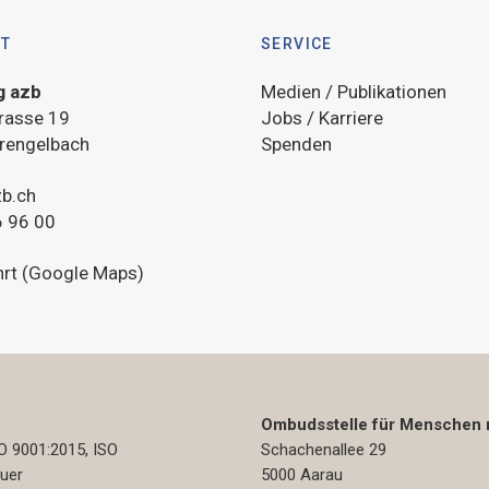
KT
SERVICE
g azb
Medien / Publikationen
rasse 19
Jobs / Karriere
rengelbach
Spenden
b.ch
 96 00
hrt (Google Maps)
Ombudsstelle für Menschen 
 9001:2015, ISO
Schachenallee 29
auer
5000 Aarau